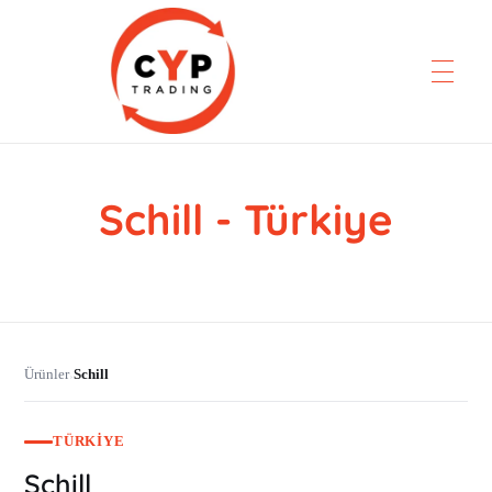
Schill - Türkiye
CYP Trading
Professionelle Ersatzteilbeschaffung
Ürünler
Schill
›
TÜRKIYE
Schill