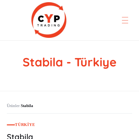
Stabila - Türkiye
CYP Trading
Professionelle Ersatzteilbeschaffung
Ürünler
Stabila
›
TÜRKIYE
Stabila