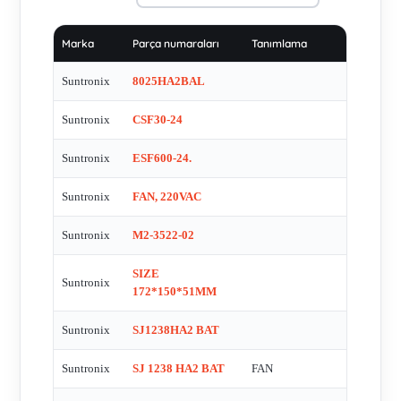
Marka
Parça numaraları
Tanımlama
Suntronix
8025HA2BAL
Suntronix
CSF30-24
Suntronix
ESF600-24.
Suntronix
FAN, 220VAC
Suntronix
M2-3522-02
SIZE
Suntronix
172*150*51MM
Suntronix
SJ1238HA2 BAT
Suntronix
SJ 1238 HA2 BAT
FAN