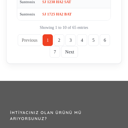
Suntronix
SJ 1238 HA2 SAT
Suntronix
SJ 1725 HA2 BAT
Showing 1 to 10 of 65 entries
Previous
1
2
3
4
5
6
7
Next
İHTIYACINIZ OLAN ÜRÜNÜ MÜ
ARIYORSUNUZ?