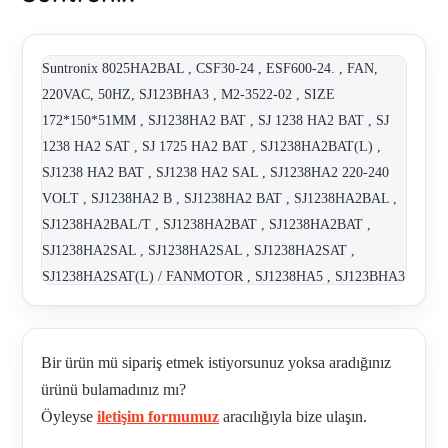
Suntronix 8025HA2BAL , CSF30-24 , ESF600-24. , FAN,
220VAC, 50HZ, SJ123BHA3 , M2-3522-02 , SIZE
172*150*51MM , SJ1238HA2 BAT , SJ 1238 HA2 BAT , SJ
1238 HA2 SAT , SJ 1725 HA2 BAT , SJ1238HA2BAT(L) ,
SJ1238 HA2 BAT , SJ1238 HA2 SAL , SJ1238HA2 220-240
VOLT , SJ1238HA2 B , SJ1238HA2 BAT , SJ1238HA2BAL ,
SJ1238HA2BAL/T , SJ1238HA2BAT , SJ1238HA2BAT ,
SJ1238HA2SAL , SJ1238HA2SAL , SJ1238HA2SAT ,
SJ1238HA2SAT(L) / FANMOTOR , SJ1238HA5 , SJ123BHA3
, SJ1723HA2 , SJ1725HA2 , SJ1725HA2 AC FAN ,
SJ8025HA2BAL , SJ8025HA2SAL , SJ9225HA2SAT , SN
E1OH-CM , SN-E10H-CM , ESF150-24 , VSF220-24 ,
Bir ürün mü sipariş etmek istiyorsunuz yoksa aradığınız
VSF300-24 alternative GKF-320-24 , VSF3-BDW , VSF50 Ð
ürünü bulamadınız mı?
DEW R8 , VSF50-BHW , VSF75-24 , SJ1238HA24 SAL ,
Öyleyse
iletişim formumuz
aracılığıyla bize ulaşın.
SJ1751HA2BAT , SJ1238HA2SAT , SJ1238HA2 SAT(L) ,