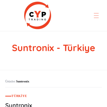
Suntronix - Türkiye
CYP Trading
Professionelle Ersatzteilbeschaffung
Ürünler
Suntronix
›
TÜRKIYE
Suntronix