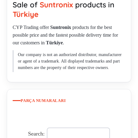
Sale of
Suntronix
products in
SJ1238HA2 BAT(L) , SJ1238HA2 BAT , MSF-300-12 ,
SJ2206HA2BAT/L , SJ1755HA2BAT/L , SJ1738HA2BAT/L ,
Türkiye
SIP-1920 , SJ1751HA2 , SJI725HA2 , SJ1225HA2 ,
CYP Trading offer
Suntronix
products for the best
SJ8025HA2BAT/ , SJ1238HA2BAT/L , SJ1238HA2SAT ,
possible price and the fastest possible delivery time for
SJ2206HA2BAT/L (SJ2206HA2) , SN-MGH-CM ,
our customers in
Türkiye
.
SJ1238HA2SAT , SH1238HA2BAT , SJ1725HA1 ,
SJ1238HA2BAT , SJ1238HA2BAT
Our company is not an authorized distributor, manufacturer
or agent of a trademark. All displayed trademarks and part
numbers are the property of their respective owners.
PARÇA NUMARALARI
Search: