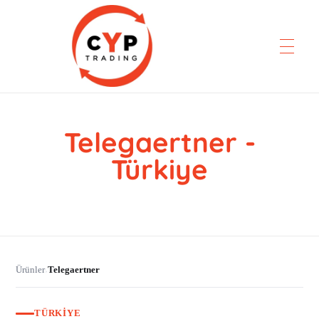
Telegaertner -
CYP Trading
Professionelle Ersatzteilbeschaffung
Türkiye
Ürünler
Telegaertner
›
TÜRKIYE