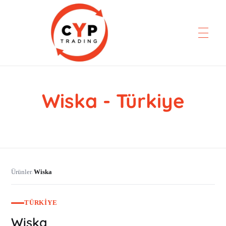
Wiska - Türkiye
CYP Trading
Professionelle Ersatzteilbeschaffung
Ürünler
Wiska
›
TÜRKIYE
Wiska