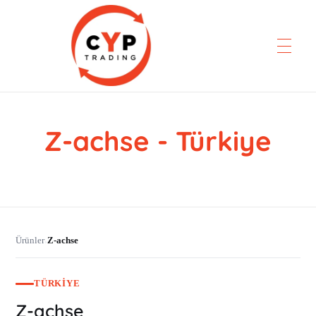
Z-achse - Türkiye
CYP Trading
Professionelle Ersatzteilbeschaffung
Ürünler
Z-achse
›
TÜRKIYE
Z-achse