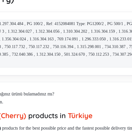
.297.304.484 , PG 100/2 , Ref: 4152084081 Type: PG1200/2 , PG 500/1 , 
 1.312.304.027 , 1.312.304.056 , 1.310.304.202 , 1.316.304.159 , 1.316.30
 1.356.304.024 , 1.316.304.163 , 769.174.091 , 1.296.333.050 , 1.316.233.01
 , 750.117.732 , 750.117.232 , 750.116.394 , 1.315.298.001 , 734.310.387 , 7
0.385 , 732.040.386 , 1.312.304.150 , 501.324.670 , 750.112.253 , 734.307.29
dığınız ürünü bulamadınız mı?
n.
(Cherry)
products in
Türkiye
)
products for the best possible price and the fastest possible delivery t