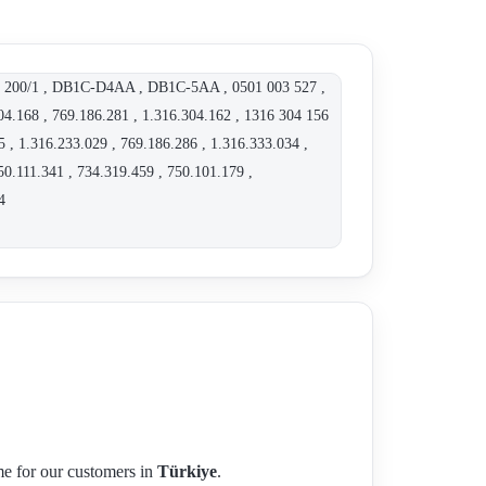
PG 200/1 , DB1C-D4AA , DB1C-5AA , 0501 003 527 ,
4.168 , 769.186.281 , 1.316.304.162 , 1316 304 156
5 , 1.316.233.029 , 769.186.286 , 1.316.333.034 ,
50.111.341 , 734.319.459 , 750.101.179 ,
4
ime for our customers in
Türkiye
.