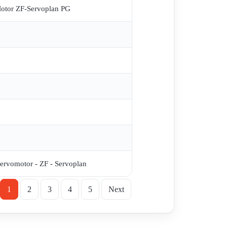
Motor ZF-Servoplan PG
ervomotor - ZF - Servoplan
1
2
3
4
5
Next