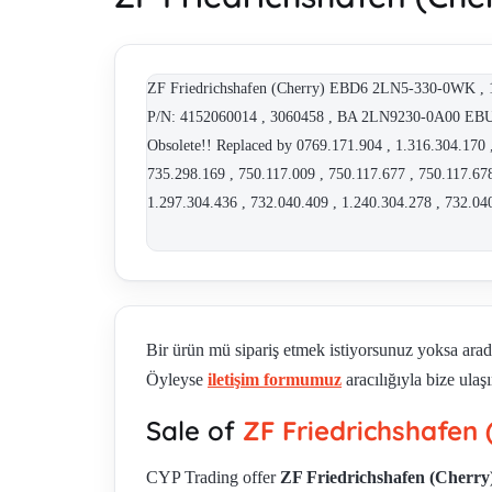
ZF Friedrichshafen (Cherry) EBD6 2LN5-330-0WK , 1
P/N: 4152060014 , 3060458 , BA 2LN9230-0A00 EBU 3 ,
Obsolete!! Replaced by 0769.171.904 , 1.316.304.170 ,
735.298.169 , 750.117.009 , 750.117.677 , 750.117.678
1.297.304.436 , 732.040.409 , 1.240.304.278 , 732.04
Bir ürün mü sipariş etmek istiyorsunuz yoksa ara
Öyleyse
iletişim formumuz
aracılığıyla bize ulaşı
Sale of
ZF Friedrichshafen 
CYP Trading offer
ZF Friedrichshafen (Cherry