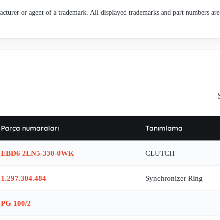
cturer or agent of a trademark. All displayed trademarks and part numbers are 
Parça numaraları
Tanımlama
EBD6 2LN5-330-0WK
CLUTCH
1.297.304.484
Synchronizer Ring
PG 100/2