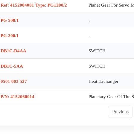
Ref: 4152084081 Type: PG1200/2
Planet Gear For Servo 
PG 500/1
.
PG 200/1
.
DB1C-D4AA
SWITCH
DB1C-5AA
SWITCH
0501 003 527
Heat Exchanger
P/N: 4152060014
Planetary Gear Of The S
Previous