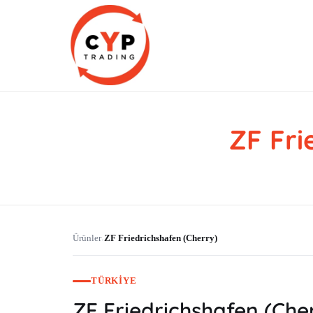
ZF Fri
CYP Trading
Professionelle Ersatzteilbeschaffung
Ürünler
ZF Friedrichshafen (Cherry)
›
TÜRKIYE
ZF Friedrichshafen (Che