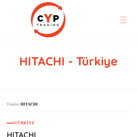
HITACHI - Türkiye
CYP Trading
Professionelle Ersatzteilbeschaffung
Ürünler
HITACHI
›
TÜRKIYE
HITACHI