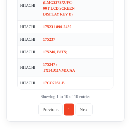
(LMG5278XUFC-
HITACHI
00T LCD SCREEN
DISPLAY REV D)
HITACHI
175231 890-2430
HITACHI
175237
HITACHI
175246, F8T5;
175247 /
HITACHI
TX14D11VM1CAA
HITACHI
17CO7051-B
Showing 1 to 10 of 10 entries
Previous
1
Next