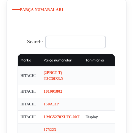
PARÇA NUMARALARI
Search:
Marka
Parça numaraları
Tanımlama
(2PNCT-T)
HITACHI
T3C30X3.5
HITACHI
101091802
HITACHI
150A, 3P
HITACHI
LMG5278XUFC-00T
Display
175223