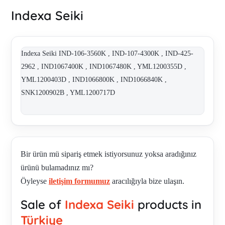
Indexa Seiki
Indexa Seiki IND-106-3560K , IND-107-4300K , IND-425-
2962 , IND1067400K , IND1067480K , YML1200355D ,
YML1200403D , IND1066800K , IND1066840K ,
SNK1200902B , YML1200717D
Bir ürün mü sipariş etmek istiyorsunuz yoksa aradığınız
ürünü bulamadınız mı?
Öyleyse
iletişim formumuz
aracılığıyla bize ulaşın.
Sale of
Indexa Seiki
products in
Türkiye