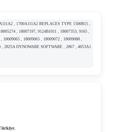
 1700A111A2 , 1700A111A2 REPLACES TYPE 1500B15 ,
8005274 , 18007197, 9124B1011 , 18007353, 9165 ,
 18009065 , 18009065 , 18009072 , 18009088 ,
12A50 , 2825A DYNOWARE SOFTWARE , 2867 , 4053A1
Türkiye
.