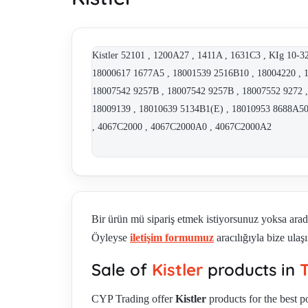
Kistler 52101 , 1200A27 , 1411A , 1631C3 , KIg 1
18000617 1677A5 , 18001539 2516B10 , 18004220 , 1
18007542 9257B , 18007542 9257B , 18007552 9272 ,
18009139 , 18010639 5134B1(E) , 18010953 8688A5
, 4067C2000 , 4067C2000A0 , 4067C2000A2
Bir ürün mü sipariş etmek istiyorsunuz yoksa ara
Öyleyse
iletişim formumuz
aracılığıyla bize ulaşı
Sale of
Kistler
products in
T
CYP Trading offer
Kistler
products for the best po