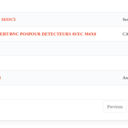
4 1631C5
Se
A VERT/BNC POSPOUR DETECTEURS AVEC M4X0
CA
d
An
Previous