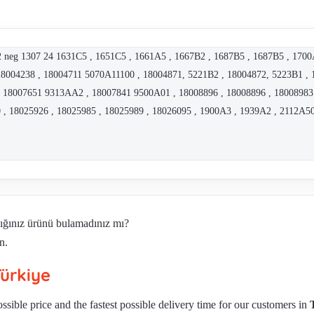
0-32 neg 1307 24 1631C5 , 1651C5 , 1661A5 , 1667B2 , 1687B5 , 1687B5 ,
8004238 , 18004711 5070A11100 , 18004871, 5221B2 , 18004872, 5223B1 , 1
 18007651 9313AA2 , 18007841 9500A01 , 18008896 , 18008896 , 18008983 ,
0 , 18025926 , 18025985 , 18025989 , 18026095 , 1900A3 , 1939A2 , 21
dığınız ürünü bulamadınız mı?
n.
ürkiye
ssible price and the fastest possible delivery time for our customers in