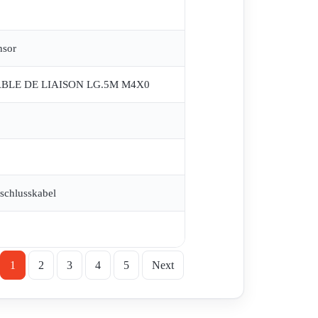
nsor
BLE DE LIAISON LG.5M M4X0
schlusskabel
1
2
3
4
5
Next