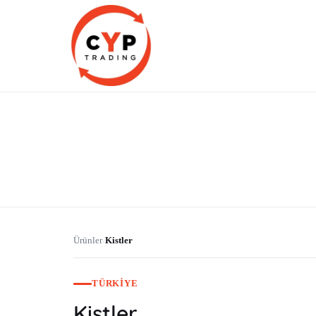
CYP Trading
Professionelle Ersatzteilbeschaffung
Ürünler
Kistler
›
TÜRKIYE
Kistler