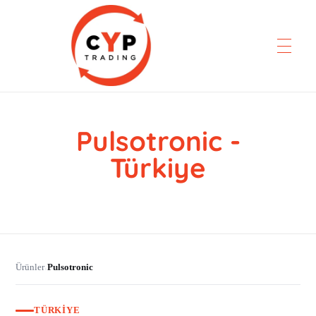
Pulsotronic -
CYP Trading
Professionelle Ersatzteilbeschaffung
Türkiye
Ürünler
Pulsotronic
›
TÜRKIYE