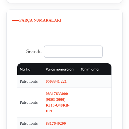
PARÇA NUMARALARI
Search:
Marka
Parça numaraları
Tanımlama
Pulsotronic
0503341 221
08317633000
(9863-3000)
Pulsotronic
KJ15-Q40KB-
DPU
Pulsotronic
8317640200