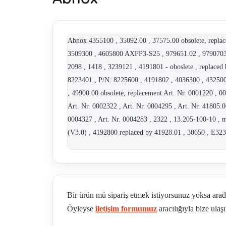
Abnox 4355100 , 35092.00 , 37575.00 obsolete, repla
3509300 , 4605800 AXFP3-S25 , 979651.02 , 9790703
2098 , 1418 , 3239121 , 4191801 - oboslete , replace
8223401 , P/N: 8225600 , 4191802 , 4036300 , 432500
, 49900.00 obsolete, replacement Art. Nr. 0001220 , 0
Art. Nr. 0002322 , Art. Nr. 0004295 , Art. Nr. 41805.0
0004327 , Art. Nr. 0004283 , 2322 , 13.205-100-10 ,
(V3.0) , 4192800 replaced by 41928.01 , 30650 , E32
Bir ürün mü sipariş etmek istiyorsunuz yoksa ara
Öyleyse
iletişim formumuz
aracılığıyla bize ulaşı