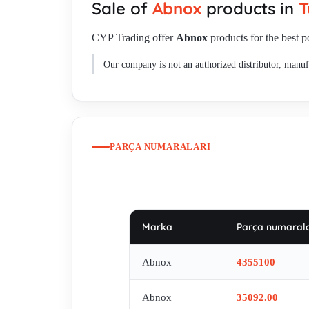
Sale of
Abnox
products in
T
CYP Trading offer
Abnox
products for the best p
Our company is not an authorized distributor, manufa
PARÇA NUMARALARI
Marka
Parça numarala
Abnox
4355100
Abnox
35092.00