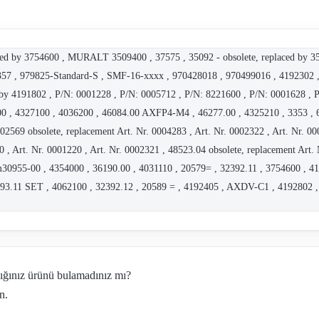
ced by 3754600 , MURALT 3509400 , 37575 , 35092 - obsolete, replaced by 35
57 , 979825-Standard-S , SMF-16-xxxx , 970428018 , 970499016 , 4192302 
d by 4191802 , P/N: 0001228 , P/N: 0005712 , P/N: 8221600 , P/N: 0001628 , 
0 , 4327100 , 4036200 , 46084.00 AXFP4-M4 , 46277.00 , 4325210 , 3353 , 61
002569 obsolete, replacement Art. Nr. 0004283 , Art. Nr. 0002322 , Art. Nr. 0
0 , Art. Nr. 0001220 , Art. Nr. 0002321 , 48523.04 obsolete, replacement Art.
 m30955-00 , 4354000 , 36190.00 , 4031110 , 20579= , 32392.11 , 3754600 , 
393.11 SET , 4062100 , 32392.12 , 20589 = , 4192405 , AXDV-C1 , 4192802 
dığınız ürünü bulamadınız mı?
n.