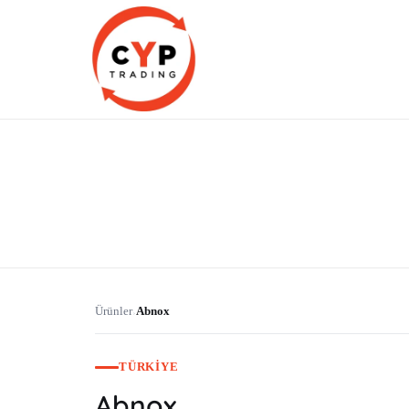
CYP Trading
Professionelle Ersatzteilbeschaffung
Ürünler
Abnox
›
TÜRKIYE
Abnox