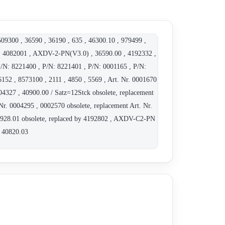
09300 , 36590 , 36190 , 635 , 46300.10 , 979499 ,
, 4082001 , AXDV-2-PN(V3.0) , 36590.00 , 4192332 ,
P/N: 8221400 , P/N: 8221401 , P/N: 0001165 , P/N:
52 , 8573100 , 2111 , 4850 , 5569 , Art. Nr. 0001670
004327 , 40900.00 / Satz=12Stck obsolete, replacement
 Nr. 0004295 , 0002570 obsolete, replacement Art. Nr.
41928.01 obsolete, replaced by 4192802 , AXDV-C2-PN
, 40820.03