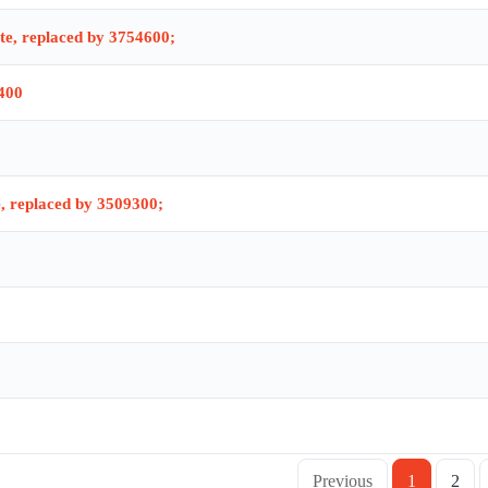
te, replaced by 3754600;
400
e, replaced by 3509300;
Previous
1
2