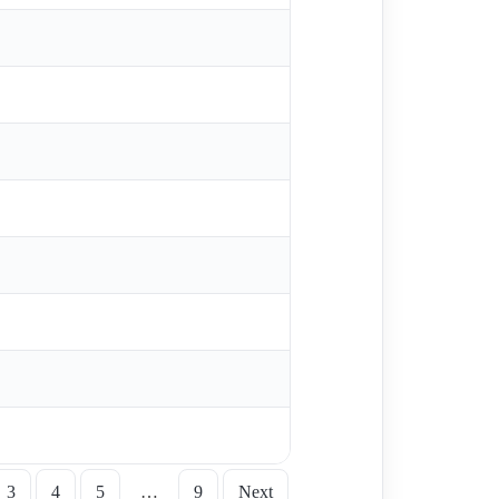
3
4
5
…
9
Next