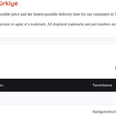
ürkiye
ossible price and the fastest possible delivery time for our customers in
cturer or agent of a trademark. All displayed trademarks and part numbers are 
rı
Tanımlama
Stahlgelenhsc