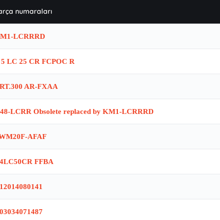
arça numaraları
M1-LCRRRD
 5 LC 25 CR FCPOC R
RT.300 AR-FXAA
48-LCRR Obsolete replaced by KM1-LCRRRD
WM20F-AFAF
4LC50CR FFBA
12014080141
03034071487