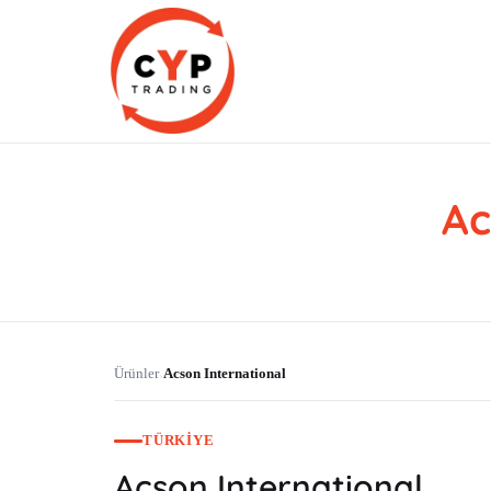
Ac
CYP Trading
Professionelle Ersatzteilbeschaffung
Ürünler
Acson International
›
TÜRKIYE
Acson International