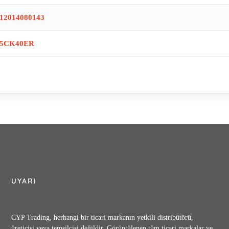
12014080143
5CK40ER
UYARI
CYP Trading, herhangi bir ticari markanın yetkili distribütörü,
üreticisi veya temsilcisi değildir. Görüntülenen tüm ticari markalar ve