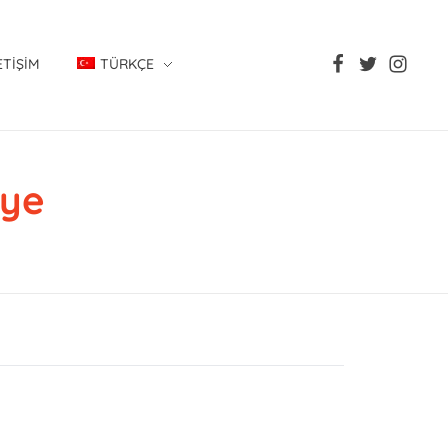
ETIŞIM
TÜRKÇE
iye