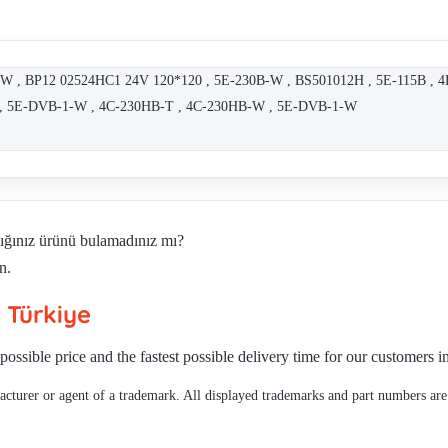
W , BP12 02524HC1 24V 120*120 , 5E-230B-W , BS501012H , 5E-115B , 4
e , 5E-DVB-1-W , 4C-230HB-T , 4C-230HB-W , 5E-DVB-1-W
dığınız ürünü bulamadınız mı?
n.
n
Türkiye
possible price and the fastest possible delivery time for our customers i
cturer or agent of a trademark. All displayed trademarks and part numbers are 