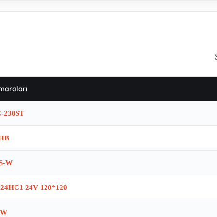
maraları
-230ST
0HB
S-W
524HC1 24V 120*120
-W