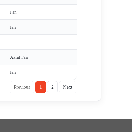
Fan
fan
Axial Fan
fan
Previous
1
2
Next