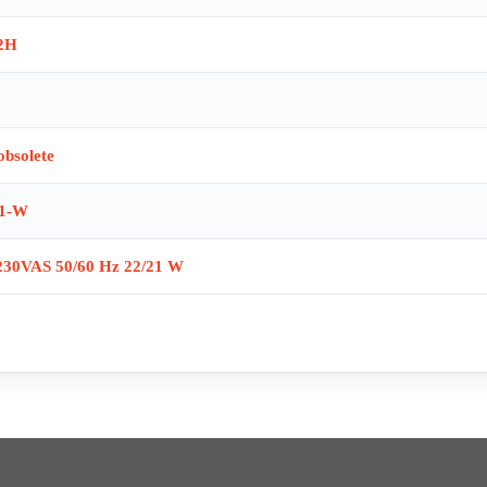
2H
bsolete
1-W
230VAS 50/60 Hz 22/21 W