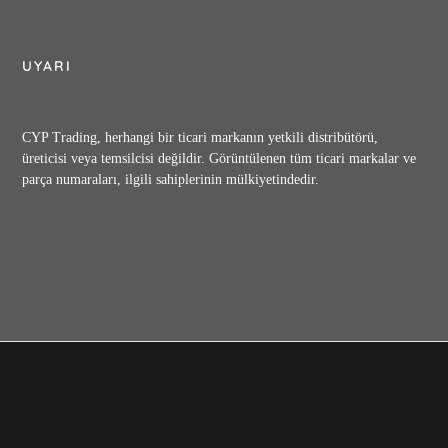
UYARI
CYP Trading, herhangi bir ticari markanın yetkili distribütörü,
üreticisi veya temsilcisi değildir. Görüntülenen tüm ticari markalar ve
parça numaraları, ilgili sahiplerinin mülkiyetindedir.