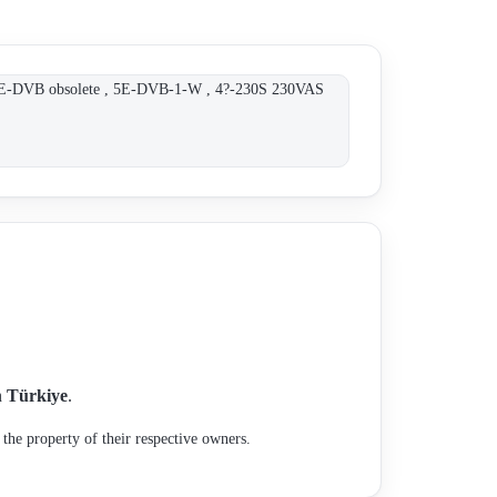
E-DVB obsolete , 5E-DVB-1-W , 4?-230S 230VAS
n
Türkiye
.
the property of their respective owners.