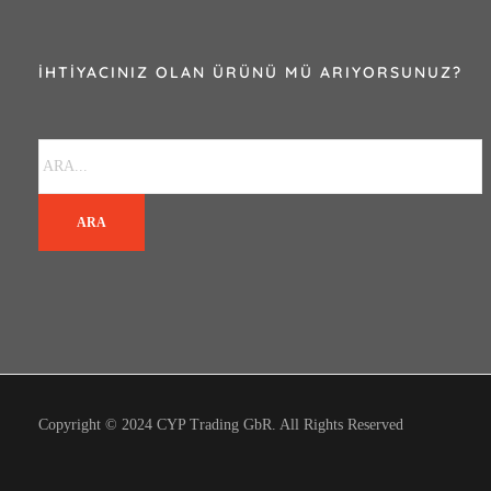
İHTIYACINIZ OLAN ÜRÜNÜ MÜ ARIYORSUNUZ?
ARA
Copyright © 2024 CYP Trading GbR. All Rights Reserved