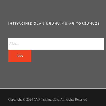
İHTIYACINIZ OLAN ÜRÜNÜ MÜ ARIYORSUNUZ?
ARA
Copyright © 2024 CYP Trading GbR. All Rights Reserved