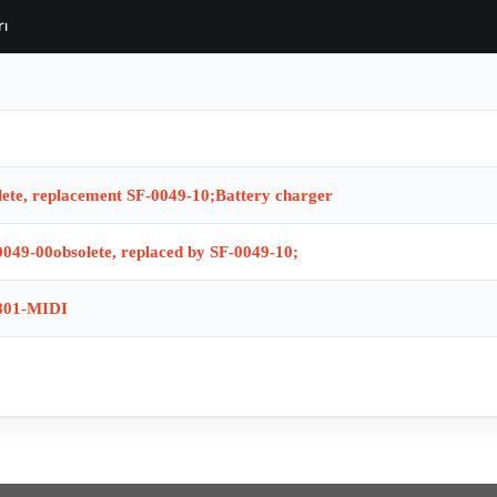
ı
lete, replacement SF-0049-10;Battery charger
049-00obsolete, replaced by SF-0049-10;
2801-MIDI