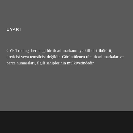
UYARI
CYP Trading, herhangi bir ticari markanın yetkili distribütörü,
üreticisi veya temsilcisi değildir. Görüntülenen tüm ticari markalar ve
parça numaraları, ilgili sahiplerinin mülkiyetindedir.