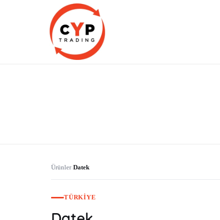
CYP Trading
Professionelle Ersatzteilbeschaffung
Ürünler
Datek
›
TÜRKIYE
Datek