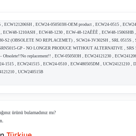
75 , ECW121206SH , ECW24-050503H-OEM product , ECW24-0515 , ECW2
 , ECW48-1210ASH , ECW48-1230 , ECW-48-12AÊÊÊ , ECW48-1506SHB ,
030-S2 (OBSOLETE NO REPLACEMET) , SCW24-3V302SH , SRL 0515S ,
 SRN5015-GP - NO LONGER PRODUCE WITHOUT ALTERNATIVE , SRS 50 
 - Obsolete!!No replacement!! , ECW-050503H , ECW24121230 , ECW2412
DCW24-1515 , ECW241515 , ECW24-0510 , ECW480505DM , UCW24121210 , DC
4121210 , UCW240515B
dığınız ürünü bulamadınız mı?
n.
in
Türkiye