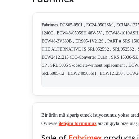
Fabrimex DCS05-0501 , EC24-0502SM , ECU48-12
1240C , ECW48-0505SH 48V-5V , ECW48-1010ASH
ECW48-3V330B , ERS05-1V212S , PART # SRS 15
THE ALTERNATIVE IS SRL0525S2 , SRL0525S2 ,
ECW24121215 (DC-Converter Dual) , SKS 15030-SZ
CP , SRL 5005 S-obsolete-without replacement , 
SRL5005-12 , ECW240505SH , ECW121250 , UCW2
Bir ürün mü sipariş etmek istiyorsunuz yoksa ara
Öyleyse
iletişim formumuz
aracılığıyla bize ulaşı
Sale of
Fabrimex
products 