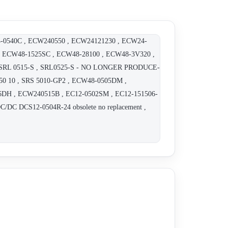
4-0540C , ECW240550 , ECW24121230 , ECW24-
 ECW48-1525SC , ECW48-28100 , ECW48-3V320 ,
 SRL 0515-S , SRL0525-S - NO LONGER PRODUCE-
10 , SRS 5010-GP2 , ECW48-0505DM ,
06DH , ECW240515B , EC12-0502SM , EC12-151506-
/DC DCS12-0504R-24 obsolete no replacement ,