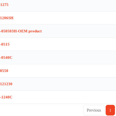
1275
1206SH
050503H-OEM product
-0515
-0540C
0550
121230
-1240C
Previous
1